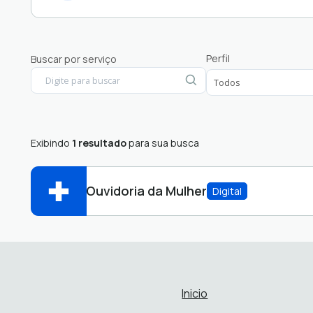
Inspeção Municipal Protocolos
Perfil
Buscar por serviço
Licenciamento Ambiental
Ouvidoria
Pedido de E-Sic
Processo Seletivo
Exibindo
1 resultado
para sua busca
Projetos - Engenharia
Protocolo
Ouvidoria da Mulher
Digital
Abrir online > Via protocolo 1Doc
Perfis:
Inicio