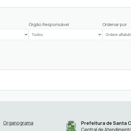
Protocolo - Cidadãos
Órgão Responsável
Ordenar por
Protocolo - Empresas
Protocolo - Engenharia
Protocolo - Entidades do 
Protocolo - Fornecedores 
Protocolo - Meio Ambient
Protocolo - Recursos Hu
Organograma
Prefeitura de Santa C
Central de Atendiment