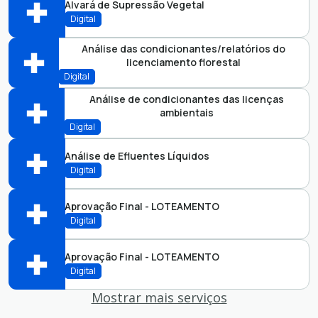
Alvará de Supressão Vegetal
Abrir online > Via protocolo 1Doc
Digital
Perfis:
Análise das condicionantes/relatórios do
licenciamento florestal
Abrir online > Via protocolo 1Doc
Digital
Perfis:
Análise de condicionantes das licenças
ambientais
Abrir online > Via protocolo 1Doc
Digital
Perfis:
Análise de Efluentes Líquidos
Abrir online > Via protocolo 1Doc
Digital
Perfis:
Aprovação Final - LOTEAMENTO
Abrir online > Via protocolo 1Doc
Digital
Perfis:
Aprovação Final - LOTEAMENTO
Abrir online > Via protocolo 1Doc
Digital
Perfis:
Mostrar mais serviços